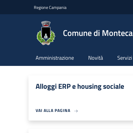
Salta al contenuto principale
Skip to footer content
Regione Campania
Comune di Montecal
Amministrazione
Novità
Servizi
Alloggi ERP e housing sociale
VAI ALLA PAGINA