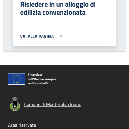
Risiedere in un alloggio di
edilizia convenzionata
VAI ALLA PAGINA
Comune di Montecalvo Irpino
Footer menu
Area riservata