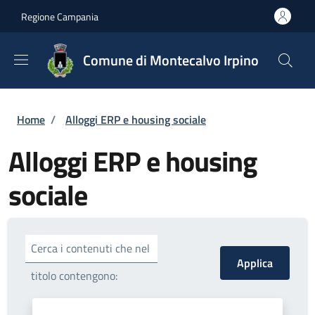
Salta al contenuto principale
Skip to footer content
Regione Campania
Comune di Montecalvo Irpino
Briciole di pane
Home
/
Alloggi ERP e housing sociale
Alloggi ERP e housing
sociale
Cerca i contenuti che nel
titolo contengono: