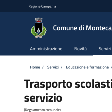
Salta al contenuto principale
Skip to footer content
Regione Campania
Comune di Montecal
Amministrazione
Novità
Servizi
Briciole di pane
Home
/
Servizi
/
Educazione e formazione
Trasporto scolasti
servizio
(Regolamento comunale)