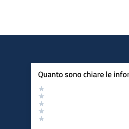
Quanto sono chiare le info
Valutazione
Valuta 5 stelle su 5
Valuta 4 stelle su 5
Valuta 3 stelle su 5
Valuta 2 stelle su 5
Valuta 1 stelle su 5