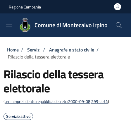
Salta al contenuto principale
Skip to footer content
Regione Campania
Comune di Montecalvo Irpino
Briciole di pane
Home
/
Servizi
/
Anagrafe e stato civile
/
Rilascio della tessera elettorale
Rilascio della tessera
elettorale
(
urn:nir:presidente.repubblica:decreto:2000-09-08;299~art4
)
Servizio attivo