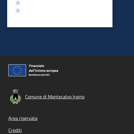
Valuta 2 stelle su 5
Valuta 1 stelle su 5
Comune di Montecalvo Irpino
Footer menu
Area riservata
Crediti