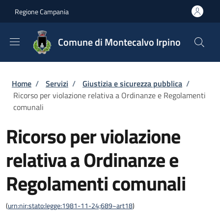
Salta al contenuto principale
Skip to footer content
Regione Campania
Comune di Montecalvo Irpino
Briciole di pane
Home
/
Servizi
/
Giustizia e sicurezza pubblica
/
Ricorso per violazione relativa a Ordinanze e Regolamenti
comunali
Ricorso per violazione
relativa a Ordinanze e
Regolamenti comunali
(
urn:nir:stato:legge:1981-11-24;689~art18
)