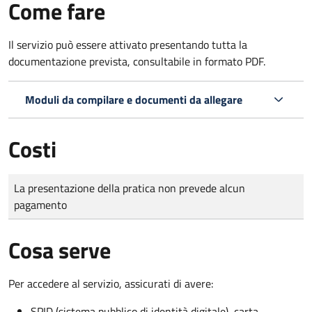
Come fare
Il servizio può essere attivato presentando tutta la
documentazione prevista, consultabile in formato PDF.
Moduli da compilare e documenti da allegare
Costi
Tipo di pagamento
Importo
La presentazione della pratica non prevede alcun
pagamento
Cosa serve
Per accedere al servizio, assicurati di avere:
SPID (sistema pubblico di identità digitale), carta