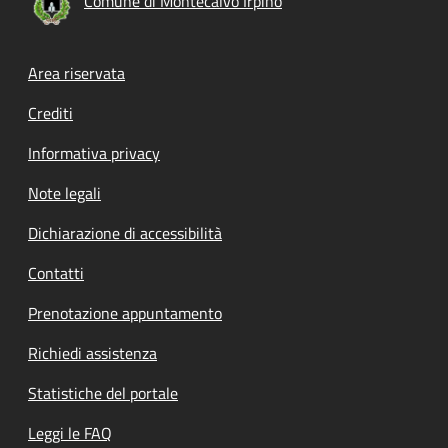
Comune di Montecalvo Irpino
Footer menu
Area riservata
Crediti
Informativa privacy
Note legali
Dichiarazione di accessibilità
Contatti
Prenotazione appuntamento
Richiedi assistenza
Statistiche del portale
Leggi le FAQ