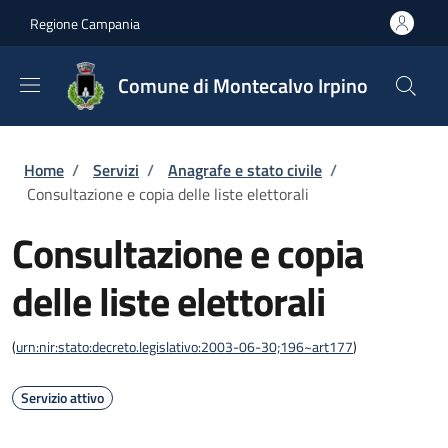
Salta al contenuto principale
Skip to footer content
Regione Campania
Comune di Montecalvo Irpino
Briciole di pane
Home
/
Servizi
/
Anagrafe e stato civile
/
Consultazione e copia delle liste elettorali
Consultazione e copia
delle liste elettorali
(
urn:nir:stato:decreto.legislativo:2003-06-30;196~art177
)
Servizio attivo