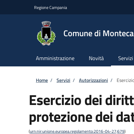
Salta al contenuto principale
Skip to footer content
Regione Campania
Comune di Montecal
Amministrazione
Novità
Servizi
Briciole di pane
Home
/
Servizi
/
Autorizzazioni
/
Esercizio
Esercizio dei dirit
protezione dei dat
(
urn:nir:unione.europea.regolamento:2016-04-27;679
)