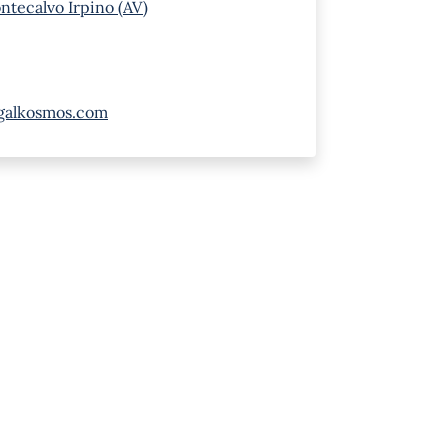
ontecalvo Irpino (AV)
galkosmos.com