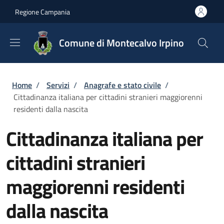
Salta al contenuto principale
Skip to footer content
Regione Campania
Comune di Montecalvo Irpino
Briciole di pane
Home
/
Servizi
/
Anagrafe e stato civile
/
Cittadinanza italiana per cittadini stranieri maggiorenni
residenti dalla nascita
Cittadinanza italiana per
cittadini stranieri
maggiorenni residenti
dalla nascita