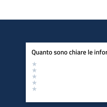
Quanto sono chiare le info
Valutazione
Valuta 5 stelle su 5
Valuta 4 stelle su 5
Valuta 3 stelle su 5
Valuta 2 stelle su 5
Valuta 1 stelle su 5