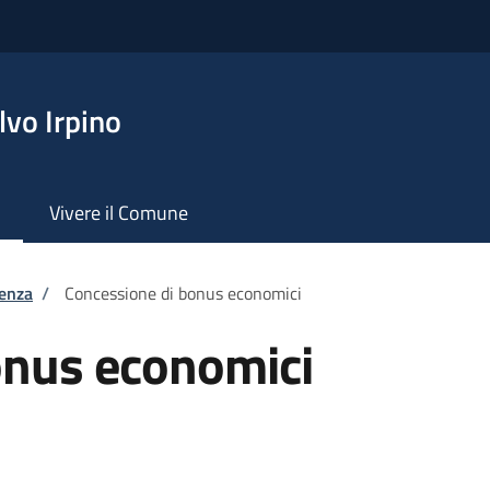
vo Irpino
Vivere il Comune
tenza
/
Concessione di bonus economici
onus economici