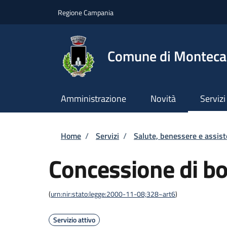
Salta al contenuto principale
Skip to footer content
Regione Campania
Comune di Montecal
Amministrazione
Novità
Servizi
Briciole di pane
Home
/
Servizi
/
Salute, benessere e assis
Concessione di b
(
urn:nir:stato:legge:2000-11-08;328~art6
)
Servizio attivo