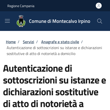
Salta al contenuto principale
Skip to footer content
Regione Campania
Comune di Montecalvo Irpino
Briciole di pane
Home
/
Servizi
/
Anagrafe e stato civile
/
Autenticazione di sottoscrizioni su istanze e dichiarazioni
sostitutive di atto di notorietà a domicilio
Autenticazione di
sottoscrizioni su istanze e
dichiarazioni sostitutive
di atto di notorietà a