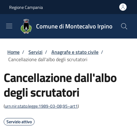
Salta al contenuto principale
Skip to footer content
Regione Campania
Comune di Montecalvo Irpino
Briciole di pane
Home
/
Servizi
/
Anagrafe e stato civile
/
Cancellazione dall'albo degli scrutatori
Cancellazione dall'albo
degli scrutatori
(
urn:nir:stato:legge:1989-03-08;95~art1
)
Servizio attivo