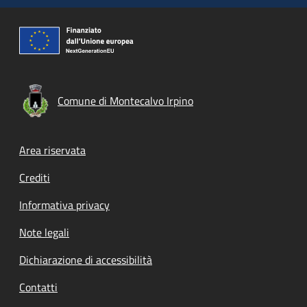
Comune di Montecalvo Irpino
Footer menu
Area riservata
Crediti
Informativa privacy
Note legali
Dichiarazione di accessibilità
Contatti