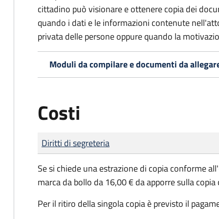
cittadino può visionare e ottenere copia dei doc
quando i dati e le informazioni contenute nell'atto
privata delle persone oppure quando la motivazio
Moduli da compilare e documenti da allegar
Costi
Tipo di pagamento
Importo
Diritti di segreteria
Se si chiede una estrazione di copia conforme all
marca da bollo da 16,00 € da apporre sulla copia
Per il ritiro della singola copia è previsto il pagam