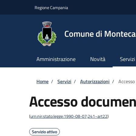
Salta al contenuto principale
Skip to footer content
Regione Campania
Comune di Montecal
Amministrazione
Novità
Servizi
Briciole di pane
Home
/
Servizi
/
Autorizzazioni
/
Accesso
Accesso documen
(
urn:nir:stato:legge:1990-08-07;241~art22
)
Servizio attivo