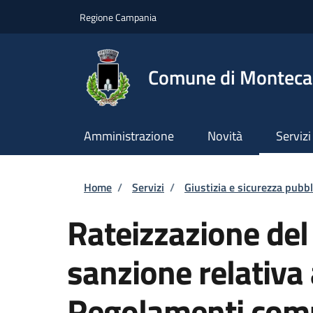
Salta al contenuto principale
Skip to footer content
Regione Campania
Comune di Montecal
Amministrazione
Novità
Servizi
Briciole di pane
Home
/
Servizi
/
Giustizia e sicurezza pubbl
Rateizzazione de
sanzione relativa
Regolamenti com