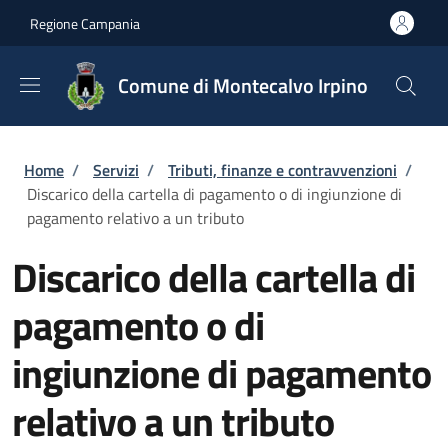
Salta al contenuto principale
Skip to footer content
Regione Campania
Comune di Montecalvo Irpino
Briciole di pane
Home
/
Servizi
/
Tributi, finanze e contravvenzioni
/
Discarico della cartella di pagamento o di ingiunzione di
pagamento relativo a un tributo
Discarico della cartella di
pagamento o di
ingiunzione di pagamento
relativo a un tributo