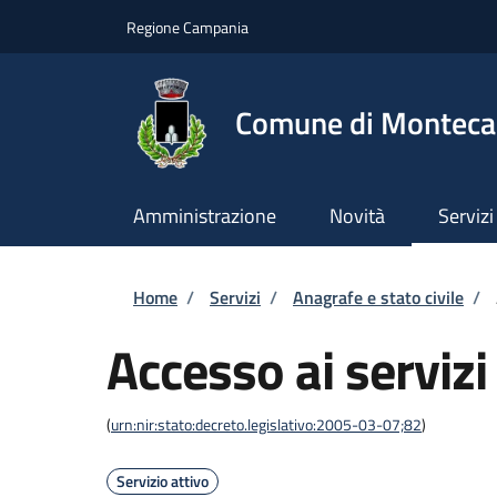
Salta al contenuto principale
Skip to footer content
Regione Campania
Comune di Montecal
Amministrazione
Novità
Servizi
Briciole di pane
Home
/
Servizi
/
Anagrafe e stato civile
/
Accesso ai serviz
(
urn:nir:stato:decreto.legislativo:2005-03-07;82
)
Servizio attivo