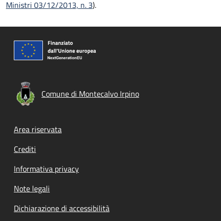
Ministri 03/12/2013, n. 3
).
Comune di Montecalvo Irpino
Footer menu
Area riservata
Crediti
Informativa privacy
Note legali
Dichiarazione di accessibilità