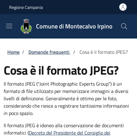
Salta al contenuto principale
Skip to footer content
Regione Campania
Comune di Montecalvo Irpino
Briciole di pane
Home
/
Domande frequenti
/
Cosa è il formato JPEG?
Cosa è il formato JPEG?
Il formato JPEG ("Joint Photographic Experts Group") è un
formato di file utilizzato per memorizzare immagini a diversi
livelli di definizione. Generalmente è ottimo per le foto,
considerando che riesce a registrare tantissime informazioni
in poco spazio.
Il formato JPEG è idoneo alla conservazione dei documenti
informatici (
Decreto del Presidente del Consiglio dei