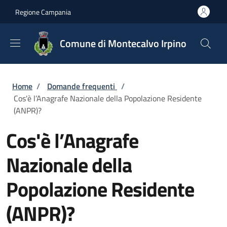
Salta al contenuto principale
Skip to footer content
Regione Campania
Comune di Montecalvo Irpino
Briciole di pane
Home
/
Domande frequenti
/
Cos'è l’Anagrafe Nazionale della Popolazione Residente
(ANPR)?
Cos'è l’Anagrafe
Nazionale della
Popolazione Residente
(ANPR)?