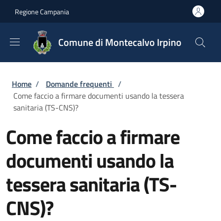
Salta al contenuto principale
Skip to footer content
Regione Campania
Comune di Montecalvo Irpino
Briciole di pane
Home
/
Domande frequenti
/
Come faccio a firmare documenti usando la tessera
sanitaria (TS-CNS)?
Come faccio a firmare
documenti usando la
tessera sanitaria (TS-
CNS)?