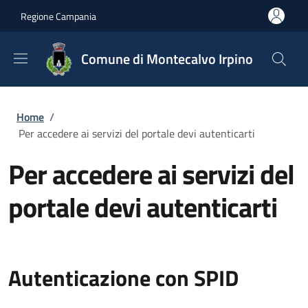
Salta al contenuto principale
Skip to footer content
Regione Campania
Comune di Montecalvo Irpino
Briciole di pane
Home
/
Per accedere ai servizi del portale devi autenticarti
Per accedere ai servizi del
portale devi autenticarti
Autenticazione con SPID