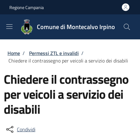
Salta al contenuto principale
Skip to footer content
Regione Campania
Comune di Montecalvo Irpino
Briciole di pane
Home
/
Permessi ZTL e invalidi
/
Chiedere il contrassegno per veicoli a servizio dei disabili
Chiedere il contrassegno
per veicoli a servizio dei
disabili
Condividi