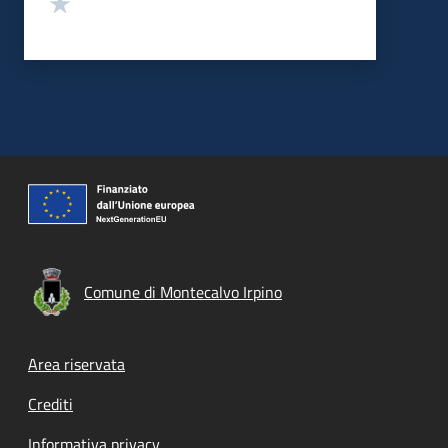
Valuta 1 stelle su 5
Comune di Montecalvo Irpino
Footer menu
Area riservata
Crediti
Informativa privacy