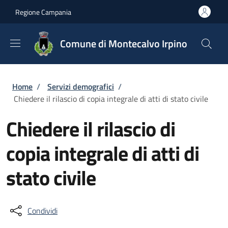
Salta al contenuto principale
Skip to footer content
Regione Campania
Comune di Montecalvo Irpino
Briciole di pane
Home
/
Servizi demografici
/
Chiedere il rilascio di copia integrale di atti di stato civile
Chiedere il rilascio di
copia integrale di atti di
stato civile
Condividi