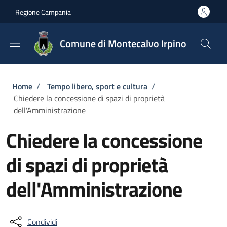
Salta al contenuto principale
Skip to footer content
Regione Campania
Comune di Montecalvo Irpino
Briciole di pane
Home
/
Tempo libero, sport e cultura
/
Chiedere la concessione di spazi di proprietà
dell'Amministrazione
Chiedere la concessione
di spazi di proprietà
dell'Amministrazione
Condividi