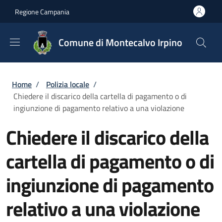
Salta al contenuto principale
Skip to footer content
Regione Campania
Comune di Montecalvo Irpino
Briciole di pane
Home
/
Polizia locale
/
Chiedere il discarico della cartella di pagamento o di
ingiunzione di pagamento relativo a una violazione
Chiedere il discarico della
cartella di pagamento o di
ingiunzione di pagamento
relativo a una violazione