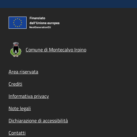
Comune di Montecalvo Irpino
Footer menu
Area riservata
Crediti
Informativa privacy
Note legali
Dichiarazione di accessibilità
Contatti