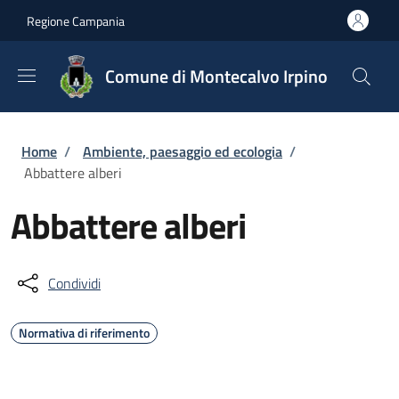
Salta al contenuto principale
Skip to footer content
Regione Campania
Comune di Montecalvo Irpino
Briciole di pane
Home
/
Ambiente, paesaggio ed ecologia
/
Abbattere alberi
Abbattere alberi
Condividi
Normativa di riferimento